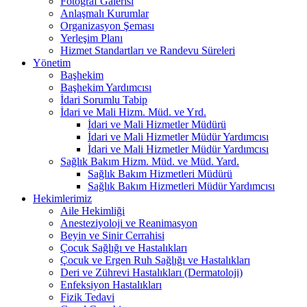
Fotoğraf Galerisi
Anlaşmalı Kurumlar
Organizasyon Şeması
Yerleşim Planı
Hizmet Standartları ve Randevu Süreleri
Yönetim
Başhekim
Başhekim Yardımcısı
İdari Sorumlu Tabip
İdari ve Mali Hizm. Müd. ve Yrd.
İdari ve Mali Hizmetler Müdürü
İdari ve Mali Hizmetler Müdür Yardımcısı
İdari ve Mali Hizmetler Müdür Yardımcısı
Sağlık Bakım Hizm. Müd. ve Müd. Yard.
Sağlık Bakım Hizmetleri Müdürü
Sağlık Bakım Hizmetleri Müdür Yardımcısı
Hekimlerimiz
Aile Hekimliği
Anesteziyoloji ve Reanimasyon
Beyin ve Sinir Cerrahisi
Çocuk Sağlığı ve Hastalıkları
Çocuk ve Ergen Ruh Sağlığı ve Hastalıkları
Deri ve Zührevi Hastalıkları (Dermatoloji)
Enfeksiyon Hastalıkları
Fizik Tedavi