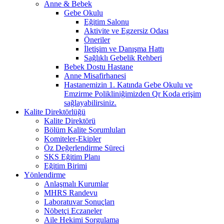
Anne & Bebek
Gebe Okulu
Eğitim Salonu
Aktivite ve Egzersiz Odası
Öneriler
İletişim ve Danışma Hattı
Sağlıklı Gebelik Rehberi
Bebek Dostu Hastane
Anne Misafirhanesi
Hastanemizin 1. Katında Gebe Okulu ve
Emzirme Polikliniğimizden Qr Koda erişim
sağlayabilirsiniz.
Kalite Direktörlüğü
Kalite Direktörü
Bölüm Kalite Sorumluları
Komiteler-Ekipler
Öz Değerlendirme Süreci
SKS Eğitim Planı
Eğitim Birimi
Yönlendirme
Anlaşmalı Kurumlar
MHRS Randevu
Laboratuvar Sonuçları
Nöbetçi Eczaneler
Aile Hekimi Sorgulama