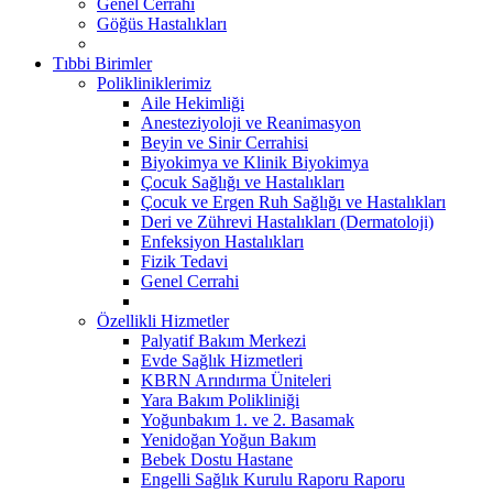
Genel Cerrahi
Göğüs Hastalıkları
Tıbbi Birimler
Polikliniklerimiz
Aile Hekimliği
Anesteziyoloji ve Reanimasyon
Beyin ve Sinir Cerrahisi
Biyokimya ve Klinik Biyokimya
Çocuk Sağlığı ve Hastalıkları
Çocuk ve Ergen Ruh Sağlığı ve Hastalıkları
Deri ve Zührevi Hastalıkları (Dermatoloji)
Enfeksiyon Hastalıkları
Fizik Tedavi
Genel Cerrahi
Özellikli Hizmetler
Palyatif Bakım Merkezi
Evde Sağlık Hizmetleri
KBRN Arındırma Üniteleri
Yara Bakım Polikliniği
Yoğunbakım 1. ve 2. Basamak
Yenidoğan Yoğun Bakım
Bebek Dostu Hastane
Engelli Sağlık Kurulu Raporu Raporu