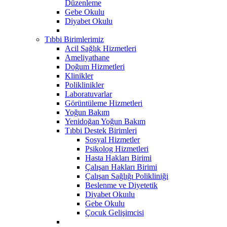
Düzenleme
Gebe Okulu
Diyabet Okulu
Tıbbi Birimlerimiz
Acil Sağlık Hizmetleri
Ameliyathane
Doğum Hizmetleri
Klinikler
Poliklinikler
Laboratuvarlar
Görüntüleme Hizmetleri
Yoğun Bakım
Yenidoğan Yoğun Bakım
Tıbbi Destek Birimleri
Sosyal Hizmetler
Psikolog Hizmetleri
Hasta Hakları Birimi
Çalışan Hakları Birimi
Çalışan Sağlığı Polikliniği
Beslenme ve Diyetetik
Diyabet Okuılu
Gebe Okulu
Çocuk Gelişimcisi