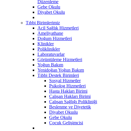
Düzenleme
Gebe Okulu
Diyabet Okulu
Tıbbi Birimlerimiz
Acil Sağlık Hizmetleri
Ameliyathane
Doğum Hizmetleri
Klinikler
Poliklinikler
Laboratuvarlar
Görüntüleme Hizmetleri
Yoğun Bakım
Yenidoğan Yoğun Bakım
Tıbbi Destek Birimleri
Sosyal Hizmetler
Psikolog Hizmetleri
Hasta Hakları Birimi
Çalışan Hakları Birimi
Çalışan Sağlığı Polikliniği
Beslenme ve Diyetetik
Diyabet Okuılu
Gebe Okulu
Çocuk Gelişimcisi