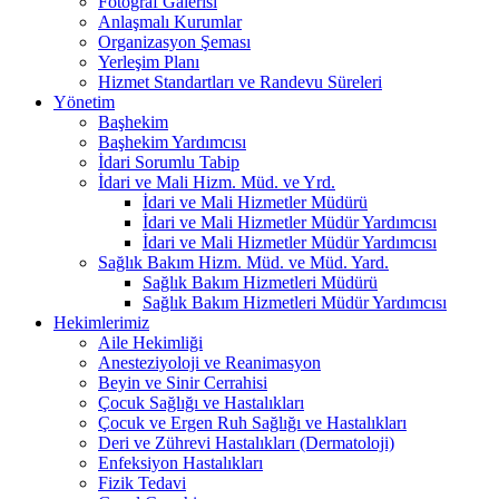
Fotoğraf Galerisi
Anlaşmalı Kurumlar
Organizasyon Şeması
Yerleşim Planı
Hizmet Standartları ve Randevu Süreleri
Yönetim
Başhekim
Başhekim Yardımcısı
İdari Sorumlu Tabip
İdari ve Mali Hizm. Müd. ve Yrd.
İdari ve Mali Hizmetler Müdürü
İdari ve Mali Hizmetler Müdür Yardımcısı
İdari ve Mali Hizmetler Müdür Yardımcısı
Sağlık Bakım Hizm. Müd. ve Müd. Yard.
Sağlık Bakım Hizmetleri Müdürü
Sağlık Bakım Hizmetleri Müdür Yardımcısı
Hekimlerimiz
Aile Hekimliği
Anesteziyoloji ve Reanimasyon
Beyin ve Sinir Cerrahisi
Çocuk Sağlığı ve Hastalıkları
Çocuk ve Ergen Ruh Sağlığı ve Hastalıkları
Deri ve Zührevi Hastalıkları (Dermatoloji)
Enfeksiyon Hastalıkları
Fizik Tedavi