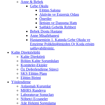
Anne & Bebek
Gebe Okulu
Eğitim Salonu
Aktivite ve Egzersiz Odası
Öneriler
İletişim ve Danışma Hattı
Sağlıklı Gebelik Rehberi
Bebek Dostu Hastane
Anne Misafirhanesi
Hastanemizin 1. Katında Gebe Okulu ve
Emzirme Polikliniğimizden Qr Koda erişim
sağlayabilirsiniz.
Kalite Direktörlüğü
Kalite Direktörü
Bölüm Kalite Sorumluları
Komiteler-Ekipler
Öz Değerlendirme Süreci
SKS Eğitim Planı
Eğitim Birimi
Yönlendirme
Anlaşmalı Kurumlar
MHRS Randevu
Laboratuvar Sonuçları
Nöbetçi Eczaneler
Aile Hekimi Sorgulama