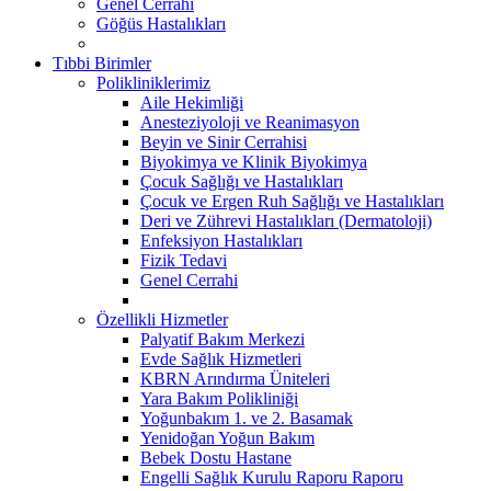
Genel Cerrahi
Göğüs Hastalıkları
Tıbbi Birimler
Polikliniklerimiz
Aile Hekimliği
Anesteziyoloji ve Reanimasyon
Beyin ve Sinir Cerrahisi
Biyokimya ve Klinik Biyokimya
Çocuk Sağlığı ve Hastalıkları
Çocuk ve Ergen Ruh Sağlığı ve Hastalıkları
Deri ve Zührevi Hastalıkları (Dermatoloji)
Enfeksiyon Hastalıkları
Fizik Tedavi
Genel Cerrahi
Özellikli Hizmetler
Palyatif Bakım Merkezi
Evde Sağlık Hizmetleri
KBRN Arındırma Üniteleri
Yara Bakım Polikliniği
Yoğunbakım 1. ve 2. Basamak
Yenidoğan Yoğun Bakım
Bebek Dostu Hastane
Engelli Sağlık Kurulu Raporu Raporu