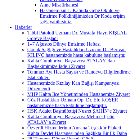
Anne Misafirhanesi
Hastanemizin 1. Katında Gebe Okulu ve
Emzirme Polikliniğimizden Qr Koda erişim
sağlayabilirsiniz.
Haberler
Tıbbi Patoloji Uzmanı Dr. Mustafa Hayri KIŞLAL
Göreve Başladı
1–7 Ağustos Dünya Emzirme Haftası
Çocuk Sağlığı ve Hastalıkları Uzmanı Dr. Berivan
KILINÇ hastanemizde hasta kabulüne başlamıştır.
Kahta Cumhuriyet Başsavcısı ATALAY’dan
Başhekimimize İade-i Ziyaret
Temmuz Ayı Hasta Sayısı ve Randevu Bilgilendirme
İstatistikleri
Hastanemizde Kızılay Kan Bağışı Kampanyası
Düzenlendi
MHP Kahta İlçe Yönetiminden Hastanemize Ziyaret
Göz Hastalıkları Uzmanı Op. Dr. Efe KOŞER
hastanemizde hasta kabulüne başlamıştır.
HSK Adalet Başmüfettişi Nusret ŞAHİN’e Ziyaret
Kahta Cumhuriyet Başsavcısı Mehmet Çetin
ATALAY’a Ziyaret
Özverili Hizmetlerinin Anısına Teşekkür Plaketi
Kahta Devlet Hastanesi'nden Sağlıkta Bir İlk Daha
28 Temmuz Dünya Hepatit Günü