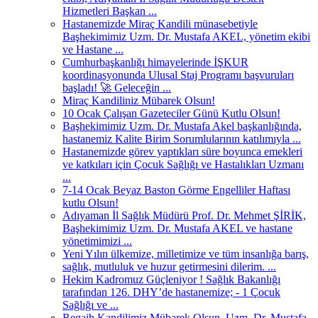
Hizmetleri Başkan ...
Hastanemizde Miraç Kandili münasebetiyle
Başhekimimiz Uzm. Dr. Mustafa AKEL, yönetim ekibi
ve Hastane ...
Cumhurbaşkanlığı himayelerinde İŞKUR
koordinasyonunda Ulusal Staj Programı başvuruları
başladı! 🚀 Geleceğin ...
Miraç Kandiliniz Mübarek Olsun!
10 Ocak Çalışan Gazeteciler Günü Kutlu Olsun!
Başhekimimiz Uzm. Dr. Mustafa Akel başkanlığında,
hastanemiz Kalite Birim Sorumlularının katılımıyla ...
Hastanemizde görev yaptıkları süre boyunca emekleri
ve katkıları için Çocuk Sağlığı ve Hastalıkları Uzmanı
...
7-14 Ocak Beyaz Baston Görme Engelliler Haftası
kutlu Olsun!
Adıyaman İl Sağlık Müdürü Prof. Dr. Mehmet ŞİRİK,
Başhekimimiz Uzm. Dr. Mustafa AKEL ve hastane
yönetimimizi ...
Yeni Yılın ülkemize, milletimize ve tüm insanlığa barış,
sağlık, mutluluk ve huzur getirmesini dilerim. ...
Hekim Kadromuz Güçleniyor ! Sağlık Bakanlığı
tarafından 126. DHY’de hastanemize; - 1 Çocuk
Sağlığı ve ...
Regaib Kandilimiz Mübarek Olsun. Uzm. Dr. Mustafa