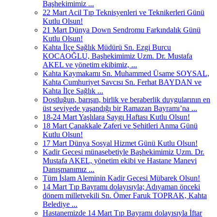
Başhekimimiz ...
22 Mart Acil Tıp Teknisyenleri ve Teknikerleri Günü
Kutlu Olsun!
21 Mart Dünya Down Sendromu Farkındalık Günü
Kutlu Olsun!
Kahta İlçe Sağlık Müdürü Sn. Ezgi Burcu
KOCAOĞLU, Başhekimimiz Uzm. Dr. Mustafa
AKEL ve yönetim ekibimiz, ...
Kahta Kaymakamı Sn. Muhammed Üsame SOYSAL,
Kahta Cumhuriyet Savcısı Sn. Ferhat BAYDAN ve
Kahta İlçe Sağlık ...
Dostluğun, barışın, birlik ve beraberlik duygularının en
üst seviyede yaşandığı bir Ramazan Bayramı’na ...
18-24 Mart Yaşlılara Saygı Haftası Kutlu Olsun!
18 Mart Çanakkale Zaferi ve Şehitleri Anma Günü
Kutlu Olsun!
17 Mart Dünya Sosyal Hizmet Günü Kutlu Olsun!
Kadir Gecesi münasebetiyle Başhekimimiz Uzm. Dr.
Mustafa AKEL, yönetim ekibi ve Hastane Manevi
Danışmanımız ...
Tüm İslam Aleminin Kadir Gecesi Mübarek Olsun!
14 Mart Tıp Bayramı dolayısıyla; Adıyaman önceki
dönem milletvekili Sn. Ömer Faruk TOPRAK, Kahta
Belediye ...
Hastanemizde 14 Mart Tıp Bayramı dolayısıyla İftar