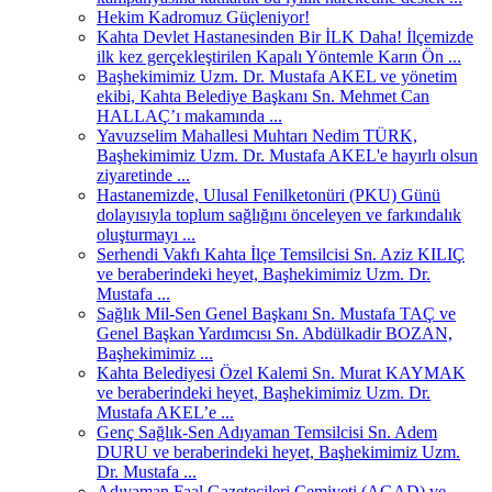
Hekim Kadromuz Güçleniyor!
Kahta Devlet Hastanesinden Bir İLK Daha! İlçemizde
ilk kez gerçekleştirilen Kapalı Yöntemle Karın Ön ...
Başhekimimiz Uzm. Dr. Mustafa AKEL ve yönetim
ekibi, Kahta Belediye Başkanı Sn. Mehmet Can
HALLAÇ’ı makamında ...
Yavuzselim Mahallesi Muhtarı Nedim TÜRK,
Başhekimimiz Uzm. Dr. Mustafa AKEL'e hayırlı olsun
ziyaretinde ...
Hastanemizde, Ulusal Fenilketonüri (PKU) Günü
dolayısıyla toplum sağlığını önceleyen ve farkındalık
oluşturmayı ...
Serhendi Vakfı Kahta İlçe Temsilcisi Sn. Aziz KILIÇ
ve beraberindeki heyet, Başhekimimiz Uzm. Dr.
Mustafa ...
Sağlık Mil-Sen Genel Başkanı Sn. Mustafa TAÇ ve
Genel Başkan Yardımcısı Sn. Abdülkadir BOZAN,
Başhekimimiz ...
Kahta Belediyesi Özel Kalemi Sn. Murat KAYMAK
ve beraberindeki heyet, Başhekimimiz Uzm. Dr.
Mustafa AKEL’e ...
Genç Sağlık-Sen Adıyaman Temsilcisi Sn. Adem
DURU ve beraberindeki heyet, Başhekimimiz Uzm.
Dr. Mustafa ...
Adıyaman Faal Gazetecileri Cemiyeti (AGAD) ve