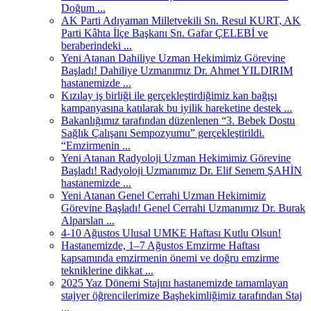
Doğum ...
AK Parti Adıyaman Milletvekili Sn. Resul KURT, AK
Parti Kâhta İlçe Başkanı Sn. Gafar ÇELEBİ ve
beraberindeki ...
Yeni Atanan Dahiliye Uzman Hekimimiz Görevine
Başladı! Dahiliye Uzmanımız Dr. Ahmet YILDIRIM
hastanemizde ...
Kızılay iş birliği ile gerçekleştirdiğimiz kan bağışı
kampanyasına katılarak bu iyilik hareketine destek ...
Bakanlığımız tarafından düzenlenen “3. Bebek Dostu
Sağlık Çalışanı Sempozyumu” gerçekleştirildi.
“Emzirmenin ...
Yeni Atanan Radyoloji Uzman Hekimimiz Görevine
Başladı! Radyoloji Uzmanımız Dr. Elif Senem ŞAHİN
hastanemizde ...
Yeni Atanan Genel Cerrahi Uzman Hekimimiz
Görevine Başladı! Genel Cerrahi Uzmanımız Dr. Burak
Alparslan ...
4-10 Ağustos Ulusal UMKE Haftası Kutlu Olsun!
Hastanemizde, 1–7 Ağustos Emzirme Haftası
kapsamında emzirmenin önemi ve doğru emzirme
tekniklerine dikkat ...
2025 Yaz Dönemi Stajını hastanemizde tamamlayan
stajyer öğrencilerimize Başhekimliğimiz tarafından Staj
...