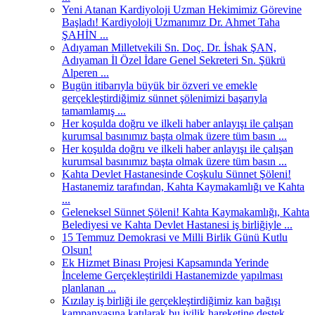
Yeni Atanan Kardiyoloji Uzman Hekimimiz Görevine
Başladı! Kardiyoloji Uzmanımız Dr. Ahmet Taha
ŞAHİN ...
Adıyaman Milletvekili Sn. Doç. Dr. İshak ŞAN,
Adıyaman İl Özel İdare Genel Sekreteri Sn. Şükrü
Alperen ...
Bugün itibarıyla büyük bir özveri ve emekle
gerçekleştirdiğimiz sünnet şölenimizi başarıyla
tamamlamış ...
Her koşulda doğru ve ilkeli haber anlayışı ile çalışan
kurumsal basınımız başta olmak üzere tüm basın ...
Her koşulda doğru ve ilkeli haber anlayışı ile çalışan
kurumsal basınımız başta olmak üzere tüm basın ...
Kahta Devlet Hastanesinde Coşkulu Sünnet Şöleni!
Hastanemiz tarafından, Kahta Kaymakamlığı ve Kahta
...
Geleneksel Sünnet Şöleni! Kahta Kaymakamlığı, Kahta
Belediyesi ve Kahta Devlet Hastanesi iş birliğiyle ...
15 Temmuz Demokrasi ve Milli Birlik Günü Kutlu
Olsun!
Ek Hizmet Binası Projesi Kapsamında Yerinde
İnceleme Gerçekleştirildi Hastanemizde yapılması
planlanan ...
Kızılay iş birliği ile gerçekleştirdiğimiz kan bağışı
kampanyasına katılarak bu iyilik hareketine destek ...