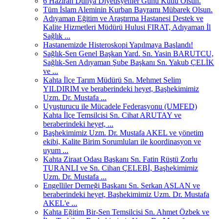
6 Haziran Dünya Diyetisyenler Günü Kutlu Olsun.
Tüm İslam Aleminin Kurban Bayramı Mübarek Olsun.
Adıyaman Eğitim ve Araştırma Hastanesi Destek ve
Kalite Hizmetleri Müdürü Hulusi FIRAT, Adıyaman İl
Sağlık ...
Hastanemizde Histeroskopi Yapılmaya Başlandı!
Sağlık-Sen Genel Başkan Yard. Sn. Yasin BARUTCU,
Sağlık-Sen Adıyaman Şube Başkanı Sn. Yakub ÇELİK
ve ...
Kahta İlçe Tarım Müdürü Sn. Mehmet Selim
YILDIRIM ve beraberindeki heyet, Başhekimimiz
Uzm. Dr. Mustafa ...
Uyuşturucu ile Mücadele Federasyonu (UMFED)
Kahta İlçe Temsilcisi Sn. Cihat ARUTAY ve
beraberindeki heyet, ...
Başhekimimiz Uzm. Dr. Mustafa AKEL ve yönetim
ekibi, Kalite Birim Sorumluları ile koordinasyon ve
uyum ...
Kahta Ziraat Odası Başkanı Sn. Fatin Rüştü Zorlu
TURANLI ve Sn. Cihan ÇELEBİ, Başhekimimiz
Uzm. Dr. Mustafa ...
Engelliler Derneği Başkanı Sn. Serkan ASLAN ve
beraberindeki heyet, Başhekimimiz Uzm. Dr. Mustafa
AKEL'e ...
Kahta Eğitim Bir-Sen Temsilcisi Sn. Ahmet Özbek ve