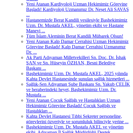
Yeni Atanan Kardiyoloji Uzman Hekimimiz Görevine
Başladı! Kardiyoloji Uzmanımız Dr. Neşet Ali SAVAŞ
...
Hastanemizde Berat Kandili vesilesiyle Başhekimimiz
Uzm. Dr. Mustafa AKEL, yönetim ekibi ve Hastane
Manevi ...
Tüm İslam Aleminin Berat Kandili Mübarek Olsun!
Yeni Atanan Kalp Damar Cerrahisi Uzman Hekimimiz
Görevine Başladı! Kalp Damar Cerrahisi Uzmanımız
Dr. ...
Ak Parti Adıyaman Milletvekilleri Sn. Doç. Dr. İshak
ŞAN ve Sn. Hüseyin ÖZHAN, Besni Belediye
Başkanı ...
Başhekimimiz Uzm. Dr. Mustafa AKEL, 2025 yılında
Kahta Devlet Hastanesinde sunulan sağlık hizmetleri ...
Sağlık-Sen Adıyaman Şube Başkanı Sn. Yakub ÇELİK
ve beraberindeki heyet, Başhekimimiz Uzm. Dr.
Mustafa ...
Yeni Atanan Çocuk Sağlığı ve Hastalıkları Uzman
Hekimimiz Görevine Başladı! Çocuk Sağlığı ve
Hastalıkları ...
Kahta Devlet Hastanesi Tıbbi Sekreter personeline,
görevlerini özveriyle ve sorumluluk bilinciyle yerine ...
Başhekimimiz Uzm. Dr. Mustafa AKEL ve yönetim
ekibi, Adıyaman İl Sağlık Müdürlüğü Destek