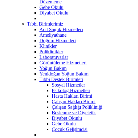
Düzenleme
Gebe Okulu
Diyabet Okulu
Tıbbi Birimlerimiz
Acil Sağlık Hizmetleri
Ameliyathane
Doğum Hizmetleri
Klinikler
Poliklinikler
Laboratuvarlar
Görüntüleme Hizmetleri
Yoğun Bakım
Yenidoğan Yoğun Bakım
Tıbbi Destek Birimleri
Sosyal Hizmetler
Psikolog Hizmetleri
Hasta Hakları Birimi
Çalışan Hakları Birimi
Çalışan Sağlığı Polikliniği
Beslenme ve Diyetetik
Diyabet Okuılu
Gebe Okulu
Çocuk Gelişimcisi