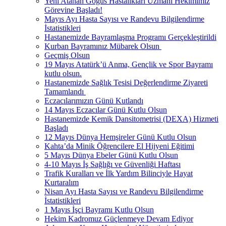
Yeni Atanan Göğüs Hastalıkları Uzmanı Hekimimiz
Görevine Başladı!
Mayıs Ayı Hasta Sayısı ve Randevu Bilgilendirme
İstatistikleri
Hastanemizde Bayramlaşma Programı Gerçekleştirildi
Kurban Bayramınız Mübarek Olsun ​
Geçmiş Olsun
19 Mayıs Atatürk’ü Anma, Gençlik ve Spor Bayramı
kutlu olsun.
Hastanemizde Sağlık Tesisi Değerlendirme Ziyareti
Tamamlandı ​
Eczacılarımızın Günü Kutlandı
14 Mayıs Eczacılar Günü Kutlu Olsun
Hastanemizde Kemik Dansitometrisi (DEXA) Hizmeti
Başladı
12 Mayıs Dünya Hemşireler Günü Kutlu Olsun
Kahta’da Minik Öğrencilere El Hijyeni Eğitimi
5 Mayıs Dünya Ebeler Günü Kutlu Olsun
4-10 Mayıs İş Sağlığı ve Güvenliği Haftası
Trafik Kuralları ve İlk Yardım Bilinciyle Hayat
Kurtaralım
Nisan Ayı Hasta Sayısı ve Randevu Bilgilendirme
İstatistikleri
1 Mayıs İşçi Bayramı Kutlu Olsun
Hekim Kadromuz Güçlenmeye Devam Ediyor