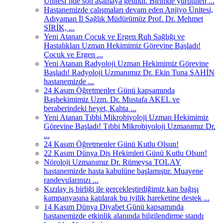
Ünitesi’nde son aşamaya gelindi. Birimde yürütülen ...
Hastanemizde çalışmaları devam eden Anjiyo Ünitesi,
Adıyaman İl Sağlık Müdürümüz Prof. Dr. Mehmet
ŞİRİK, ...
Yeni Atanan Çocuk ve Ergen Ruh Sağlığı ve
Hastalıkları Uzman Hekimimiz Görevine Başladı!
Çocuk ve Ergen ...
Yeni Atanan Radyoloji Uzman Hekimimiz Görevine
Başladı! Radyoloji Uzmanımız Dr. Ekin Tuna ŞAHİN
hastanemizde ...
24 Kasım Öğretmenler Günü kapsamında
Başhekimimiz Uzm. Dr. Mustafa AKEL ve
beraberindeki heyet, Kahta ...
Yeni Atanan Tıbbi Mikrobiyoloji Uzman Hekimimiz
Görevine Başladı! Tıbbi Mikrobiyoloji Uzmanımız Dr.
...
24 Kasım Öğretmenler Günü Kutlu Olsun!
22 Kasım Dünya Diş Hekimleri Günü Kutlu Olsun!
Nöroloji Uzmanımız Dr. Rümeysa TOLAY
hastanemizde hasta kabulüne başlamıştır. Muayene
randevularınızı ...
Kızılay iş birliği ile gerçekleştirdiğimiz kan bağışı
kampanyasına katılarak bu iyilik hareketine destek ...
14 Kasım Dünya Diyabet Günü kapsamında
hastanemizde etkinlik alanında bilgilendirme standı