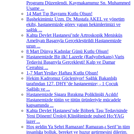
Programı Düzenlendi. Kaymakamımız Sn. Muhammed
Usame ...
14 Mart Tıp Bayramı Kutlu Olsun!
Başhekimimiz Uzm. Dr. Mustafa AKEL ve yönetim
ekibi, hastanemizde görev yapan hekimlerimizi ve
sağlık ...
Kahta Devlet Hastanesi’nde Artroskopik Menisküs
Ameliyatı Başarıyla Gerçekleştirildi Hastanemizde
uzun ...
8 Mart Dünya Kadınlar Günü Kutlu Olsun!
Hastanemizde Bir ilk! Lazerle (Radyofrekans) Varis
Tedavisi Başarıyla Gerçekleşti! Kalp ve Damar
Cerrahisi ...
1-7 Mart Yeşilay Haftası Kutlu Olsun!
Hekim Kadromuz Güçleniyor! Sağlık Bakanlığı
tarafından 127. DHY’de hastanemize; - 1 Çocuk
Sağlığı ve ...
Hastanemizde Sigara Bırakma Polikliniği Açıldı!
Hastanemizde tütün ve tütün ürünleriyle mücadele
kapsamında ...
Kahta Devlet Hastanesi’nde Böbrek Taşı Tedavisinde
Yeni Dönem! Üroloji Kliniğimizde pulsed Ho:YAG
lazer ...
Hoş geldin Ya Şehri Ramazan! Ramazan-ı Şerif’in tüm
insanlığa bolluk, bereket ve huzur getirmesini dilerim.