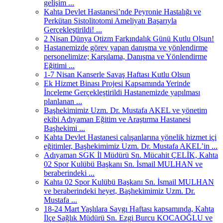
gelişim ...
Kahta Devlet Hastanesi’nde Peyronie Hastalığı ve
Perkütan Sistolitotomi Ameliyatı Başarıyla
Gerçekleştirildi! ...
2 Nisan Dünya Otizm Farkındalık Günü Kutlu Olsun!
Hastanemizde görev yapan danışma ve yönlendirme
personelimize; Karşılama, Danışma ve Yönlendirme
Eğitimi ...
1-7 Nisan Kanserle Savaş Haftası Kutlu Olsun
Ek Hizmet Binası Projesi Kapsamında Yerinde
İnceleme Gerçekleştirildi Hastanemizde yapılması
planlanan ...
Başhekimimiz Uzm. Dr. Mustafa AKEL ve yönetim
ekibi Adıyaman Eğitim ve Araştırma Hastanesi
Başhekimi ...
Kahta Devlet Hastanesi çalışanlarına yönelik hizmet içi
eğitimler, Başhekimimiz Uzm. Dr. Mustafa AKEL’in ...
Adıyaman SGK İl Müdürü Sn. Mücahit ÇELİK, Kahta
02 Spor Kulübü Başkanı Sn. İsmail MULHAN ve
beraberindeki ...
Kahta 02 Spor Kulübü Başkanı Sn. İsmail MULHAN
ve beraberindeki heyet, Başhekimimiz Uzm. Dr.
Mustafa ...
18-24 Mart Yaşlılara Saygı Haftası kapsamında, Kahta
İlçe Sağlık Müdürü Sn. Ezgi Burcu KOCAOĞLU ve