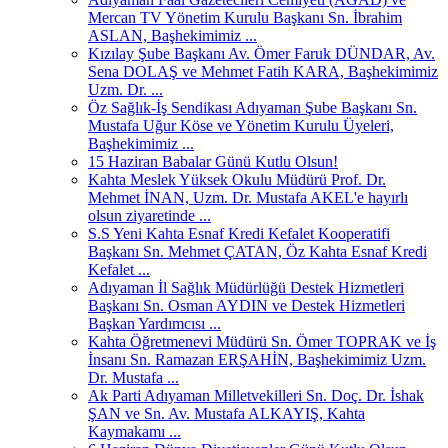
Mercan TV Yönetim Kurulu Başkanı Sn. İbrahim
ASLAN, Başhekimimiz ...
Kızılay Şube Başkanı Av. Ömer Faruk DÜNDAR, Av.
Sena DOLAŞ ve Mehmet Fatih KARA, Başhekimimiz
Uzm. Dr. ...
Öz Sağlık-İş Sendikası Adıyaman Şube Başkanı Sn.
Mustafa Uğur Köse ve Yönetim Kurulu Üyeleri,
Başhekimimiz ...
15 Haziran Babalar Günü Kutlu Olsun!
Kahta Meslek Yüksek Okulu Müdürü Prof. Dr.
Mehmet İNAN, Uzm. Dr. Mustafa AKEL'e hayırlı
olsun ziyaretinde ...
S.S Yeni Kahta Esnaf Kredi Kefalet Kooperatifi
Başkanı Sn. Mehmet ÇATAN, Öz Kahta Esnaf Kredi
Kefalet ...
Adıyaman İl Sağlık Müdürlüğü Destek Hizmetleri
Başkanı Sn. Osman AYDIN ve Destek Hizmetleri
Başkan Yardımcısı ...
Kahta Öğretmenevi Müdürü Sn. Ömer TOPRAK ve İş
İnsanı Sn. Ramazan ERŞAHİN, Başhekimimiz Uzm.
Dr. Mustafa ...
Ak Parti Adıyaman Milletvekilleri Sn. Doç. Dr. İshak
ŞAN ve Sn. Av. Mustafa ALKAYIŞ, Kahta
Kaymakamı ...