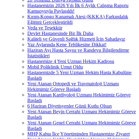
Hastanemizin 2026 Yılı İlk 6 Aylık Çalışma Raporu
Kamuoyuyla Paylaşıldı!
Kırım-Kongo Kanamalı Ateşi (KKKA) Farkındalık
Eğitimi Gerçekleştirildi
Veda ve Teşekkür
Devlet Hastanesinde Bir İlk Daha
Kaliteli ve Güvenli Sağlık Hizmeti İçin Sahadayız
Yaz Aylarında Kene Tehlikesine Dikkat!
Haziran Ayı Hasta Sayısı ve Randevu Bilgilendirme
İstatistikleri
Hastanemize 4 Yeni Uzman Hekim Kadrosu
Mobil Poliklinik Umut Oldu
Hastanemizde 5 Yeni Uzman Hekim Hasta Kabulüne
Başladı
Yeni Atanan Ortopedi ve Travmatoloji Uzmanı
Hekimimiz Göreve Başladı
Yeni Atanan Kardiyoloji Uzmanı Hekimimiz Göreve
Başladı
6 Haziran Diyetisyenler Günü Kutlu Olsun
Yeni Atanan Beyin Cerrahi Uzmanı Hekimimiz Göreve
Başladı
Yeni Atanan Genel Cerrahi Uzmanı Hekimimiz Göreve
Başladı
MHP Kahta İlçe Yönetiminden Hastanemize Ziyaret