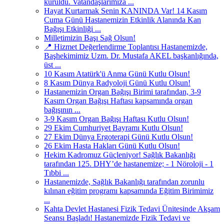
kuruldu. Vatandaşlarımıza ...
Hayat Kurtarmak Senin KANINDA Var! 14 Kasım
Cuma Günü Hastanemizin Etkinlik Alanında Kan
Bağışı Etkinliği ...
Milletimizin Başı Sağ Olsun!
📍 Hizmet Değerlendirme Toplantısı Hastanemizde,
Başhekimimiz Uzm. Dr. Mustafa AKEL başkanlığında,
üst ...
10 Kasım Atatürk'ü Anma Günü Kutlu Olsun!
8 Kasım Dünya Radyoloji Günü Kutlu Olsun!
Hastanemizin Organ Bağışı Birimi tarafından, 3-9
Kasım Organ Bağışı Haftası kapsamında organ
bağışının ...
3-9 Kasım Organ Bağışı Haftası Kutlu Olsun!
29 Ekim Cumhuriyet Bayramı Kutlu Olsun!
27 Ekim Dünya Ergoterapi Günü Kutlu Olsun!
26 Ekim Hasta Hakları Günü Kutlu Olsun!
Hekim Kadromuz Güçleniyor! Sağlık Bakanlığı
tarafından 125. DHY’de hastanemize; - 1 Nöroloji - 1
Tıbbi ...
Hastanemizde, Sağlık Bakanlığı tarafından zorunlu
kılınan eğitim programı kapsamında Eğitim Birimimiz
...
Kahta Devlet Hastanesi Fizik Tedavi Ünitesinde Akşam
Seansı Başladı! Hastanemizde Fizik Tedavi ve