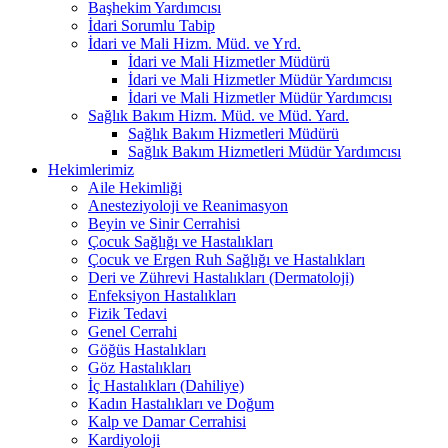
Başhekim Yardımcısı
İdari Sorumlu Tabip
İdari ve Mali Hizm. Müd. ve Yrd.
İdari ve Mali Hizmetler Müdürü
İdari ve Mali Hizmetler Müdür Yardımcısı
İdari ve Mali Hizmetler Müdür Yardımcısı
Sağlık Bakım Hizm. Müd. ve Müd. Yard.
Sağlık Bakım Hizmetleri Müdürü
Sağlık Bakım Hizmetleri Müdür Yardımcısı
Hekimlerimiz
Aile Hekimliği
Anesteziyoloji ve Reanimasyon
Beyin ve Sinir Cerrahisi
Çocuk Sağlığı ve Hastalıkları
Çocuk ve Ergen Ruh Sağlığı ve Hastalıkları
Deri ve Zührevi Hastalıkları (Dermatoloji)
Enfeksiyon Hastalıkları
Fizik Tedavi
Genel Cerrahi
Göğüs Hastalıkları
Göz Hastalıkları
İç Hastalıkları (Dahiliye)
Kadın Hastalıkları ve Doğum
Kalp ve Damar Cerrahisi
Kardiyoloji