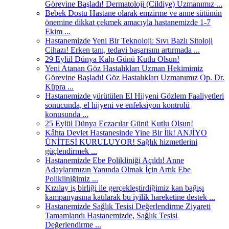
Görevine Başladı! Dermatoloji (Cildiye) Uzmanımız ...
Bebek Dostu Hastane olarak emzirme ve anne sütünün
önemine dikkat çekmek amacıyla hastanemizde 1-7
Ekim ...
Hastanemizde Yeni Bir Teknoloji: Sıvı Bazlı Sitoloji
Cihazı! Erken tanı, tedavi başarısını artırmada ...
29 Eylül Dünya Kalp Günü Kutlu Olsun!
Yeni Atanan Göz Hastalıkları Uzman Hekimimiz
Görevine Başladı! Göz Hastalıkları Uzmanımız Op. Dr.
Küpra ...
Hastanemizde yürütülen El Hijyeni Gözlem Faaliyetleri
sonucunda, el hijyeni ve enfeksiyon kontrolü
konusunda ...
25 Eylül Dünya Eczacılar Günü Kutlu Olsun!
Kâhta Devlet Hastanesinde Yine Bir İlk! ANJİYO
ÜNİTESİ KURULUYOR! Sağlık hizmetlerini
güçlendirmek ...
Hastanemizde Ebe Polikliniği Açıldı! Anne
Adaylarımızın Yanında Olmak İçin Artık Ebe
Polikliniğimiz ...
Kızılay iş birliği ile gerçekleştirdiğimiz kan bağışı
kampanyasına katılarak bu iyilik hareketine destek ...
Hastanemizde Sağlık Tesisi Değerlendirme Ziyareti
Tamamlandı Hastanemizde, Sağlık Tesisi
Değerlendirme ...