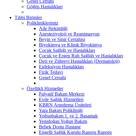
Genel Cerrahi
Göğüs Hastalıkları
Tıbbi Birimler
Polikliniklerimiz
Aile Hekimliği
Anesteziyoloji ve Reanimasyon
Beyin ve Sinir Cerrahisi
Biyokimya ve Klinik Biyokimya
Çocuk Sağlığı ve Hastalıkları
Çocuk ve Ergen Ruh Sağlığı ve Hastalıkları
Deri ve Zührevi Hastalıkları (Dermatoloji)
Enfeksiyon Hastalıkları
Fizik Tedavi
Genel Cerrahi
Özellikli Hizmetler
Palyatif Bakım Merkezi
Evde Sağlık Hizmetleri
KBRN Arındırma Üniteleri
Yara Bakım Polikliniği
Yoğunbakım 1. ve 2. Basamak
Yenidoğan Yoğun Bakım
Bebek Dostu Hastane
Engelli Sağlık Kurulu Raporu Raporu