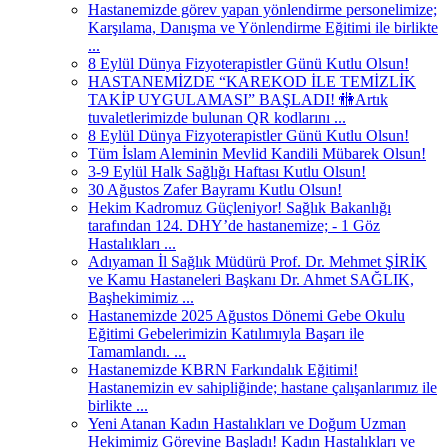
Hastanemizde görev yapan yönlendirme personelimize;
Karşılama, Danışma ve Yönlendirme Eğitimi ile birlikte
...
8 Eylül Dünya Fizyoterapistler Günü Kutlu Olsun!
HASTANEMİZDE “KAREKOD İLE TEMİZLİK
TAKİP UYGULAMASI” BAŞLADI! 🚻Artık
tuvaletlerimizde bulunan QR kodlarını ...
8 Eylül Dünya Fizyoterapistler Günü Kutlu Olsun!
Tüm İslam Aleminin Mevlid Kandili Mübarek Olsun!
3-9 Eylül Halk Sağlığı Haftası Kutlu Olsun!
30 Ağustos Zafer Bayramı Kutlu Olsun!
Hekim Kadromuz Güçleniyor! Sağlık Bakanlığı
tarafından 124. DHY’de hastanemize; - 1 Göz
Hastalıkları ...
Adıyaman İl Sağlık Müdürü Prof. Dr. Mehmet ŞİRİK
ve Kamu Hastaneleri Başkanı Dr. Ahmet SAĞLIK,
Başhekimimiz ...
Hastanemizde 2025 Ağustos Dönemi Gebe Okulu
Eğitimi Gebelerimizin Katılımıyla Başarı ile
Tamamlandı. ...
Hastanemizde KBRN Farkındalık Eğitimi!
Hastanemizin ev sahipliğinde; hastane çalışanlarımız ile
birlikte ...
Yeni Atanan Kadın Hastalıkları ve Doğum Uzman
Hekimimiz Görevine Başladı! Kadın Hastalıkları ve