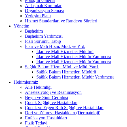
Fotoğraf Galerisi
Anlaşmalı Kurumlar
Organizasyon Şeması
Yerleşim Planı
Hizmet Standartları ve Randevu Süreleri
Yönetim
Başhekim
Başhekim Yardımcısı
İdari Sorumlu Tabip
İdari ve Mali Hizm. Müd. ve Yrd.
İdari ve Mali Hizmetler Müdürü
İdari ve Mali Hizmetler Müdür Yardımcısı
İdari ve Mali Hizmetler Müdür Yardımcısı
Sağlık Bakım Hizm. Müd. ve Müd. Yard.
Sağlık Bakım Hizmetleri Müdürü
Sağlık Bakım Hizmetleri Müdür Yardımcısı
Hekimlerimiz
Aile Hekimliği
Anesteziyoloji ve Reanimasyon
Beyin ve Sinir Cerrahisi
Çocuk Sağlığı ve Hastalıkları
Çocuk ve Ergen Ruh Sağlığı ve Hastalıkları
Deri ve Zührevi Hastalıkları (Dermatoloji)
Enfeksiyon Hastalıkları
Fizik Tedavi