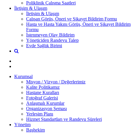
Poliklinik Çalışma Saatleri
İletişim & Ulaşım
İletişim & Ulaşım
Çalışan Görüş, Öneri ve Şikayet Bildirim Formu
Hasta ve Hasta Yakını Görüş, Öneri ve Şikayet Bildirim
Formu
İstenmeyen Olay Bildirim
Yöneticiden Randevu Talep
Evde Sağlık Birimi
Kurumsal
Misyon / Vizyon / Değerlerimiz
Kalite Politikamız
Hastane Kuralları
Fotoğraf Galerisi
Anlaşmalı Kurumlar
Organizasyon Şeması
Yerleşim Planı
Hizmet Standartları ve Randevu Süreleri
Yönetim
Başhekim