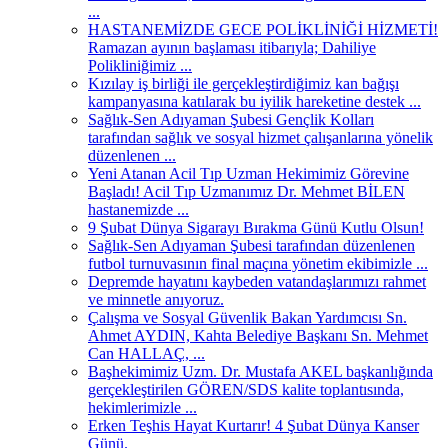
...
HASTANEMİZDE GECE POLİKLİNİĞİ HİZMETİ!
Ramazan ayının başlaması itibarıyla; Dahiliye
Polikliniğimiz ...
Kızılay iş birliği ile gerçekleştirdiğimiz kan bağışı
kampanyasına katılarak bu iyilik hareketine destek ...
Sağlık-Sen Adıyaman Şubesi Gençlik Kolları
tarafından sağlık ve sosyal hizmet çalışanlarına yönelik
düzenlenen ...
Yeni Atanan Acil Tıp Uzman Hekimimiz Görevine
Başladı! Acil Tıp Uzmanımız Dr. Mehmet BİLEN
hastanemizde ...
9 Şubat Dünya Sigarayı Bırakma Günü Kutlu Olsun!
Sağlık-Sen Adıyaman Şubesi tarafından düzenlenen
futbol turnuvasının final maçına yönetim ekibimizle ...
Depremde hayatını kaybeden vatandaşlarımızı rahmet
ve minnetle anıyoruz.
Çalışma ve Sosyal Güvenlik Bakan Yardımcısı Sn.
Ahmet AYDIN, Kahta Belediye Başkanı Sn. Mehmet
Can HALLAÇ, ...
Başhekimimiz Uzm. Dr. Mustafa AKEL başkanlığında
gerçekleştirilen GÖREN/SDS kalite toplantısında,
hekimlerimizle ...
Erken Teşhis Hayat Kurtarır! 4 Şubat Dünya Kanser
Günü.