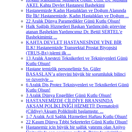
AKEL Kahta Devlet Hastanesi Başhekimi
Hastanemizde Kadın Hastalıkları ve Doğum Alanında
Bir İlk! Hastanemizde, Kadın Hastalıkları ve Doğum ...
22 Aralık Dünya Paramedikler Günü Kutlu Olsun!
Halk Sağlığı Hizmetleri Başkan Yardımcılığı görevine
atanan Başhekim Yardımcımız Dr. Betül SERTEL’e
Başhekimimiz ...
KAHTA DEVLET HASTANESİNDE YİNE BİR
İLK! Hastanemizde Transrektal Prostat Biyopsisi
(TRUS-Bx) işlemi ilk ...
13 Aralık Anestezi Teknikerleri ve Teknisyenleri Günü
Kutlu Olsun!
Hastane temizlik personelimiz Sn. Güler
BAŞASLAN’a görevini büyük bir sorumluluk bilinci
ve özveriyle ...
6 Aralık Diş Protez Teknisyenleri ve Teknikerleri Günü
Kutlu Olsun!
3 Aralık Dünya Engelliler Günü Kutlu Olsun!
HASTANEMİZDE CİLDİYE BRANŞINDA
AKŞAM POLİKLİNİĞİ HİZMETİ! Dermatoloji
(Cildiye) Akşam Polikliniği başlamıştır. ...
1-7 Aralık Acil Sağlık Hizmetleri Haftası Kutlu Olsun!
22 Kasım Dünya Tıbbi Sekreterler Günü Kutlu Olsun!
Hastanemiz için büyük bir sağlık yatırımı olan Anjiyo