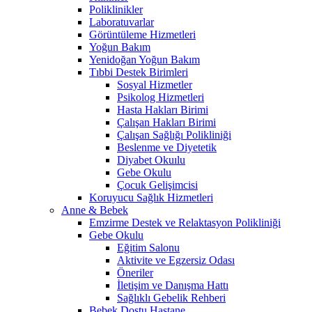
Poliklinikler
Laboratuvarlar
Görüntüleme Hizmetleri
Yoğun Bakım
Yenidoğan Yoğun Bakım
Tıbbi Destek Birimleri
Sosyal Hizmetler
Psikolog Hizmetleri
Hasta Hakları Birimi
Çalışan Hakları Birimi
Çalışan Sağlığı Polikliniği
Beslenme ve Diyetetik
Diyabet Okuılu
Gebe Okulu
Çocuk Gelişimcisi
Koruyucu Sağlık Hizmetleri
Anne & Bebek
Emzirme Destek ve Relaktasyon Polikliniği
Gebe Okulu
Eğitim Salonu
Aktivite ve Egzersiz Odası
Öneriler
İletişim ve Danışma Hattı
Sağlıklı Gebelik Rehberi
Bebek Dostu Hastane