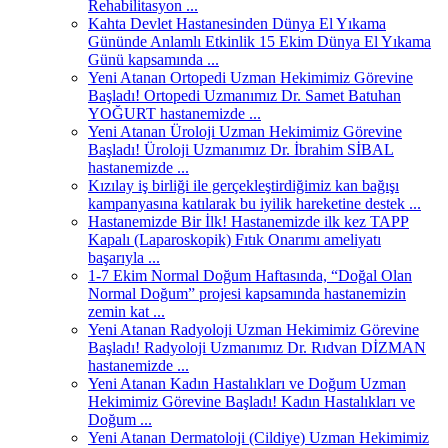
Rehabilitasyon ...
Kahta Devlet Hastanesinden Dünya El Yıkama
Gününde Anlamlı Etkinlik 15 Ekim Dünya El Yıkama
Günü kapsamında ...
Yeni Atanan Ortopedi Uzman Hekimimiz Görevine
Başladı! Ortopedi Uzmanımız Dr. Samet Batuhan
YOĞURT hastanemizde ...
Yeni Atanan Üroloji Uzman Hekimimiz Görevine
Başladı! Üroloji Uzmanımız Dr. İbrahim SİBAL
hastanemizde ...
Kızılay iş birliği ile gerçekleştirdiğimiz kan bağışı
kampanyasına katılarak bu iyilik hareketine destek ...
Hastanemizde Bir İlk! Hastanemizde ilk kez TAPP
Kapalı (Laparoskopik) Fıtık Onarımı ameliyatı
başarıyla ...
1-7 Ekim Normal Doğum Haftasında, “Doğal Olan
Normal Doğum” projesi kapsamında hastanemizin
zemin kat ...
Yeni Atanan Radyoloji Uzman Hekimimiz Görevine
Başladı! Radyoloji Uzmanımız Dr. Rıdvan DİZMAN
hastanemizde ...
Yeni Atanan Kadın Hastalıkları ve Doğum Uzman
Hekimimiz Görevine Başladı! Kadın Hastalıkları ve
Doğum ...
Yeni Atanan Dermatoloji (Cildiye) Uzman Hekimimiz