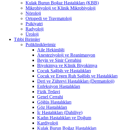
Kulak Burun Boğaz Hastalıkları (KBB)
Mikrobiyoloji ve Klinik Mikrobiyoloji
Nöroloji
Ortopedi ve Travmatoloji
Psikiyatri
Radyoloji
Üroloji
Tıbbi Birimler
Polikliniklerimiz
Aile Hekimliği
Anesteziyoloji ve Reanimasyon
Beyin ve Sinir Cerrahisi
Biyokimya ve Klinik Biyokimya
Çocuk Sağlığı ve Hastalıkları
Çocuk ve Ergen Ruh Sağlığı ve Hastalıkları
Deri ve Zührevi Hastalıkları (Dermatoloji)
Enfeksiyon Hastalıkları
Fizik Tedavi
Genel Cerrahi
Göğüs Hastalıkları
Göz Hastalıkları
İç Hastalıkları (Dahiliye)
Kadın Hastalıkları ve Doğum
Kardiyoloji
Kulak Burun Boğaz Hastalıkları