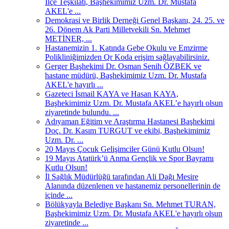
İlçe Teşkilatı, Başhekimimiz Uzm. Dr. Mustafa
AKEL'e ...
Demokrasi ve Birlik Derneği Genel Başkanı, 24. 25. ve
26. Dönem Ak Parti Milletvekili Sn. Mehmet
METİNER, ...
Hastanemizin 1. Katında Gebe Okulu ve Emzirme
Polikliniğimizden Qr Koda erişim sağlayabilirsiniz.
Gerger Başhekimi Dr. Osman Senih ÖZBEK ve
hastane müdürü, Başhekimimiz Uzm. Dr. Mustafa
AKEL'e hayırlı ...
Gazeteci İsmail KAYA ve Hasan KAYA,
Başhekimimiz Uzm. Dr. Mustafa AKEL’e hayırlı olsun
ziyaretinde bulundu. ...
Adıyaman Eğitim ve Araştırma Hastanesi Başhekimi
Doç. Dr. Kasım TURGUT ve ekibi, Başhekimimiz
Uzm. Dr. ...
20 Mayıs Çocuk Gelişimciler Günü Kutlu Olsun!
19 Mayıs Atatürk’ü Anma Gençlik ve Spor Bayramı
Kutlu Olsun!
İl Sağlık Müdürlüğü tarafından Ali Dağı Mesire
Alanında düzenlenen ve hastanemiz personellerinin de
içinde ...
Bölükyayla Belediye Başkanı Sn. Mehmet TURAN,
Başhekimimiz Uzm. Dr. Mustafa AKEL'e hayırlı olsun
ziyaretinde ...