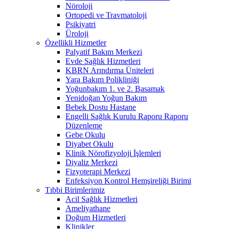
Nöroloji
Ortopedi ve Travmatoloji
Psikiyatri
Üroloji
Özellikli Hizmetler
Palyatif Bakım Merkezi
Evde Sağlık Hizmetleri
KBRN Arındırma Üniteleri
Yara Bakım Polikliniği
Yoğunbakım 1. ve 2. Basamak
Yenidoğan Yoğun Bakım
Bebek Dostu Hastane
Engelli Sağlık Kurulu Raporu Raporu
Düzenleme
Gebe Okulu
Diyabet Okulu
Klinik Nörofizyoloji İşlemleri
Diyaliz Merkezi
Fizyoterapi Merkezi
Enfeksiyon Kontrol Hemşireliği Birimi
Tıbbi Birimlerimiz
Acil Sağlık Hizmetleri
Ameliyathane
Doğum Hizmetleri
Klinikler