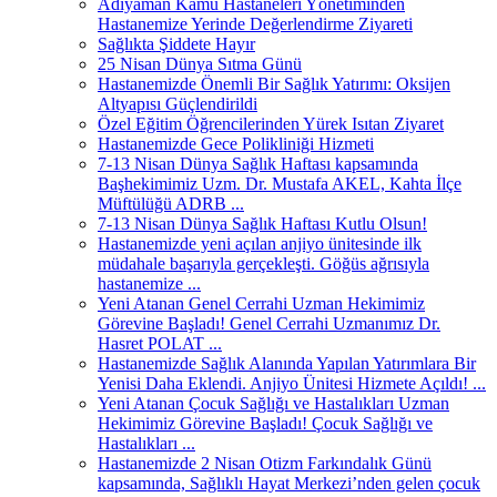
Adıyaman Kamu Hastaneleri Yönetiminden
Hastanemize Yerinde Değerlendirme Ziyareti
Sağlıkta Şiddete Hayır
25 Nisan Dünya Sıtma Günü
Hastanemizde Önemli Bir Sağlık Yatırımı: Oksijen
Altyapısı Güçlendirildi
Özel Eğitim Öğrencilerinden Yürek Isıtan Ziyaret
Hastanemizde Gece Polikliniği Hizmeti
7-13 Nisan Dünya Sağlık Haftası kapsamında
Başhekimimiz Uzm. Dr. Mustafa AKEL, Kahta İlçe
Müftülüğü ADRB ...
7-13 Nisan Dünya Sağlık Haftası Kutlu Olsun!
Hastanemizde yeni açılan anjiyo ünitesinde ilk
müdahale başarıyla gerçekleşti. Göğüs ağrısıyla
hastanemize ...
Yeni Atanan Genel Cerrahi Uzman Hekimimiz
Görevine Başladı! Genel Cerrahi Uzmanımız Dr.
Hasret POLAT ...
Hastanemizde Sağlık Alanında Yapılan Yatırımlara Bir
Yenisi Daha Eklendi. Anjiyo Ünitesi Hizmete Açıldı! ...
Yeni Atanan Çocuk Sağlığı ve Hastalıkları Uzman
Hekimimiz Görevine Başladı! Çocuk Sağlığı ve
Hastalıkları ...
Hastanemizde 2 Nisan Otizm Farkındalık Günü
kapsamında, Sağlıklı Hayat Merkezi’nden gelen çocuk