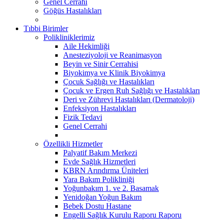
Genel Cerrahi
Göğüs Hastalıkları
Tıbbi Birimler
Polikliniklerimiz
Aile Hekimliği
Anesteziyoloji ve Reanimasyon
Beyin ve Sinir Cerrahisi
Biyokimya ve Klinik Biyokimya
Çocuk Sağlığı ve Hastalıkları
Çocuk ve Ergen Ruh Sağlığı ve Hastalıkları
Deri ve Zührevi Hastalıkları (Dermatoloji)
Enfeksiyon Hastalıkları
Fizik Tedavi
Genel Cerrahi
Özellikli Hizmetler
Palyatif Bakım Merkezi
Evde Sağlık Hizmetleri
KBRN Arındırma Üniteleri
Yara Bakım Polikliniği
Yoğunbakım 1. ve 2. Basamak
Yenidoğan Yoğun Bakım
Bebek Dostu Hastane
Engelli Sağlık Kurulu Raporu Raporu