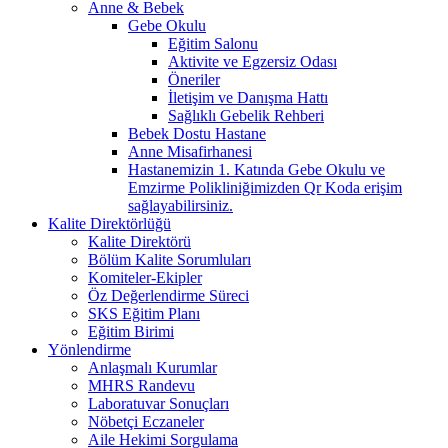
Anne & Bebek
Gebe Okulu
Eğitim Salonu
Aktivite ve Egzersiz Odası
Öneriler
İletişim ve Danışma Hattı
Sağlıklı Gebelik Rehberi
Bebek Dostu Hastane
Anne Misafirhanesi
Hastanemizin 1. Katında Gebe Okulu ve
Emzirme Polikliniğimizden Qr Koda erişim
sağlayabilirsiniz.
Kalite Direktörlüğü
Kalite Direktörü
Bölüm Kalite Sorumluları
Komiteler-Ekipler
Öz Değerlendirme Süreci
SKS Eğitim Planı
Eğitim Birimi
Yönlendirme
Anlaşmalı Kurumlar
MHRS Randevu
Laboratuvar Sonuçları
Nöbetçi Eczaneler
Aile Hekimi Sorgulama