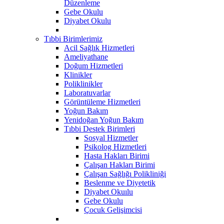
Düzenleme
Gebe Okulu
Diyabet Okulu
Tıbbi Birimlerimiz
Acil Sağlık Hizmetleri
Ameliyathane
Doğum Hizmetleri
Klinikler
Poliklinikler
Laboratuvarlar
Görüntüleme Hizmetleri
Yoğun Bakım
Yenidoğan Yoğun Bakım
Tıbbi Destek Birimleri
Sosyal Hizmetler
Psikolog Hizmetleri
Hasta Hakları Birimi
Çalışan Hakları Birimi
Çalışan Sağlığı Polikliniği
Beslenme ve Diyetetik
Diyabet Okuılu
Gebe Okulu
Çocuk Gelişimcisi