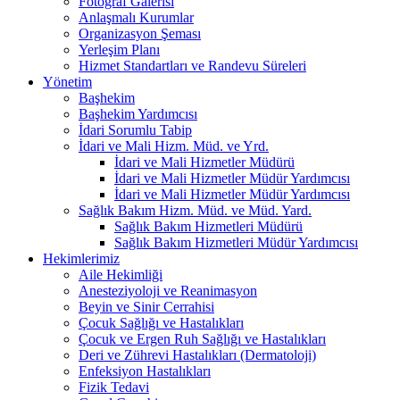
Fotoğraf Galerisi
Anlaşmalı Kurumlar
Organizasyon Şeması
Yerleşim Planı
Hizmet Standartları ve Randevu Süreleri
Yönetim
Başhekim
Başhekim Yardımcısı
İdari Sorumlu Tabip
İdari ve Mali Hizm. Müd. ve Yrd.
İdari ve Mali Hizmetler Müdürü
İdari ve Mali Hizmetler Müdür Yardımcısı
İdari ve Mali Hizmetler Müdür Yardımcısı
Sağlık Bakım Hizm. Müd. ve Müd. Yard.
Sağlık Bakım Hizmetleri Müdürü
Sağlık Bakım Hizmetleri Müdür Yardımcısı
Hekimlerimiz
Aile Hekimliği
Anesteziyoloji ve Reanimasyon
Beyin ve Sinir Cerrahisi
Çocuk Sağlığı ve Hastalıkları
Çocuk ve Ergen Ruh Sağlığı ve Hastalıkları
Deri ve Zührevi Hastalıkları (Dermatoloji)
Enfeksiyon Hastalıkları
Fizik Tedavi