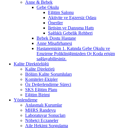
Anne & Bebek
Gebe Okulu
Eğitim Salonu
Aktivite ve Egzersiz Odası
Öneriler
İletişim ve Danışma Hattı
Sağlıklı Gebelik Rehberi
Bebek Dostu Hastane
Anne Misafirhanesi
Hastanemizin 1. Katında Gebe Okulu ve
Emzirme Polikliniğimizden Qr Koda erişim
sağlayabilirsiniz.
Kalite Direktörlüğü
Kalite Direktörü
Bölüm Kalite Sorumluları
Komiteler-Ekipler
Öz Değerlendirme Süreci
SKS Eğitim Planı
Eğitim Birimi
Yönlendirme
Anlaşmalı Kurumlar
MHRS Randevu
Laboratuvar Sonuçları
Nöbetçi Eczaneler
Aile Hekimi Sorgulama