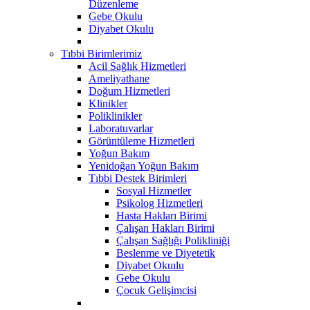
Düzenleme
Gebe Okulu
Diyabet Okulu
Tıbbi Birimlerimiz
Acil Sağlık Hizmetleri
Ameliyathane
Doğum Hizmetleri
Klinikler
Poliklinikler
Laboratuvarlar
Görüntüleme Hizmetleri
Yoğun Bakım
Yenidoğan Yoğun Bakım
Tıbbi Destek Birimleri
Sosyal Hizmetler
Psikolog Hizmetleri
Hasta Hakları Birimi
Çalışan Hakları Birimi
Çalışan Sağlığı Polikliniği
Beslenme ve Diyetetik
Diyabet Okuılu
Gebe Okulu
Çocuk Gelişimcisi