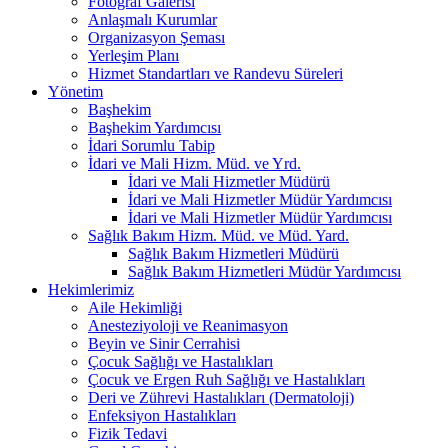
Fotoğraf Galerisi
Anlaşmalı Kurumlar
Organizasyon Şeması
Yerleşim Planı
Hizmet Standartları ve Randevu Süreleri
Yönetim
Başhekim
Başhekim Yardımcısı
İdari Sorumlu Tabip
İdari ve Mali Hizm. Müd. ve Yrd.
İdari ve Mali Hizmetler Müdürü
İdari ve Mali Hizmetler Müdür Yardımcısı
İdari ve Mali Hizmetler Müdür Yardımcısı
Sağlık Bakım Hizm. Müd. ve Müd. Yard.
Sağlık Bakım Hizmetleri Müdürü
Sağlık Bakım Hizmetleri Müdür Yardımcısı
Hekimlerimiz
Aile Hekimliği
Anesteziyoloji ve Reanimasyon
Beyin ve Sinir Cerrahisi
Çocuk Sağlığı ve Hastalıkları
Çocuk ve Ergen Ruh Sağlığı ve Hastalıkları
Deri ve Zührevi Hastalıkları (Dermatoloji)
Enfeksiyon Hastalıkları
Fizik Tedavi