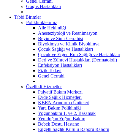
Genel Cerrahi
Göğüs Hastalıkları
Tıbbi Birimler
Polikliniklerimiz
Aile Hekimliği
Anesteziyoloji ve Reanimasyon
Beyin ve Sinir Cerrahisi
Biyokimya ve Klinik Biyokimya
Çocuk Sağlığı ve Hastalıkları
Çocuk ve Ergen Ruh Sağlığı ve Hastalıkları
Deri ve Zührevi Hastalıkları (Dermatoloji)
Enfeksiyon Hastalıkları
Fizik Tedavi
Genel Cerrahi
Özellikli Hizmetler
Palyatif Bakım Merkezi
Evde Sağlık Hizmetleri
KBRN Arındırma Üniteleri
Yara Bakım Polikliniği
Yoğunbakım 1. ve 2. Basamak
Yenidoğan Yoğun Bakım
Bebek Dostu Hastane
Engelli Sağlık Kurulu Raporu Raporu