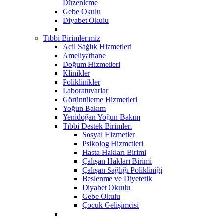
Düzenleme
Gebe Okulu
Diyabet Okulu
Tıbbi Birimlerimiz
Acil Sağlık Hizmetleri
Ameliyathane
Doğum Hizmetleri
Klinikler
Poliklinikler
Laboratuvarlar
Görüntüleme Hizmetleri
Yoğun Bakım
Yenidoğan Yoğun Bakım
Tıbbi Destek Birimleri
Sosyal Hizmetler
Psikolog Hizmetleri
Hasta Hakları Birimi
Çalışan Hakları Birimi
Çalışan Sağlığı Polikliniği
Beslenme ve Diyetetik
Diyabet Okuılu
Gebe Okulu
Çocuk Gelişimcisi