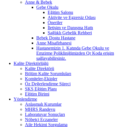
Anne & Bebek
Gebe Okulu
Eğitim Salonu
Aktivite ve Egzersiz Odası
Öneriler
İletişim ve Danışma Hattı
Sağlıklı Gebelik Rehberi
Bebek Dostu Hastane
Anne Misafirhanesi
Hastanemizin 1. Katında Gebe Okulu ve
Emzirme Polikliniğimizden Qr Koda erişim
sağlayabilirsiniz.
Kalite Direktörlüğü
Kalite Direktörü
Bölüm Kalite Sorumluları
Komiteler-Ekipler
Öz Değerlendirme Süreci
SKS Eğitim Planı
Eğitim Birimi
Yönlendirme
Anlaşmalı Kurumlar
MHRS Randevu
Laboratuvar Sonuçları
Nöbetçi Eczaneler
Aile Hekimi Sorgulama