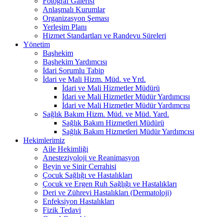
Fotoğraf Galerisi
Anlaşmalı Kurumlar
Organizasyon Şeması
Yerleşim Planı
Hizmet Standartları ve Randevu Süreleri
Yönetim
Başhekim
Başhekim Yardımcısı
İdari Sorumlu Tabip
İdari ve Mali Hizm. Müd. ve Yrd.
İdari ve Mali Hizmetler Müdürü
İdari ve Mali Hizmetler Müdür Yardımcısı
İdari ve Mali Hizmetler Müdür Yardımcısı
Sağlık Bakım Hizm. Müd. ve Müd. Yard.
Sağlık Bakım Hizmetleri Müdürü
Sağlık Bakım Hizmetleri Müdür Yardımcısı
Hekimlerimiz
Aile Hekimliği
Anesteziyoloji ve Reanimasyon
Beyin ve Sinir Cerrahisi
Çocuk Sağlığı ve Hastalıkları
Çocuk ve Ergen Ruh Sağlığı ve Hastalıkları
Deri ve Zührevi Hastalıkları (Dermatoloji)
Enfeksiyon Hastalıkları
Fizik Tedavi