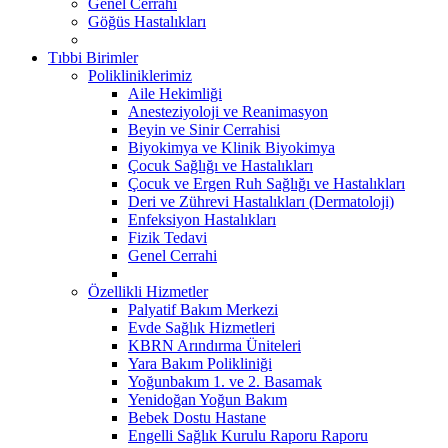
Genel Cerrahi
Göğüs Hastalıkları
Tıbbi Birimler
Polikliniklerimiz
Aile Hekimliği
Anesteziyoloji ve Reanimasyon
Beyin ve Sinir Cerrahisi
Biyokimya ve Klinik Biyokimya
Çocuk Sağlığı ve Hastalıkları
Çocuk ve Ergen Ruh Sağlığı ve Hastalıkları
Deri ve Zührevi Hastalıkları (Dermatoloji)
Enfeksiyon Hastalıkları
Fizik Tedavi
Genel Cerrahi
Özellikli Hizmetler
Palyatif Bakım Merkezi
Evde Sağlık Hizmetleri
KBRN Arındırma Üniteleri
Yara Bakım Polikliniği
Yoğunbakım 1. ve 2. Basamak
Yenidoğan Yoğun Bakım
Bebek Dostu Hastane
Engelli Sağlık Kurulu Raporu Raporu