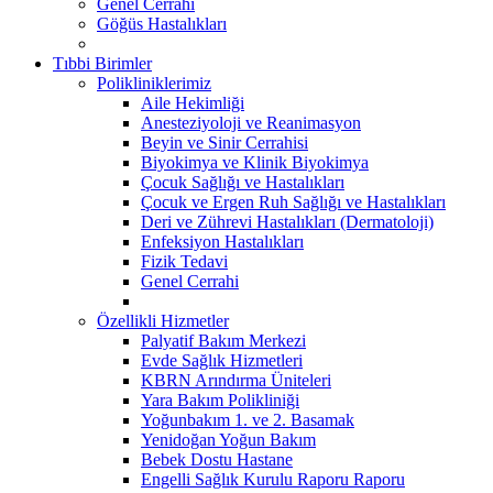
Genel Cerrahi
Göğüs Hastalıkları
Tıbbi Birimler
Polikliniklerimiz
Aile Hekimliği
Anesteziyoloji ve Reanimasyon
Beyin ve Sinir Cerrahisi
Biyokimya ve Klinik Biyokimya
Çocuk Sağlığı ve Hastalıkları
Çocuk ve Ergen Ruh Sağlığı ve Hastalıkları
Deri ve Zührevi Hastalıkları (Dermatoloji)
Enfeksiyon Hastalıkları
Fizik Tedavi
Genel Cerrahi
Özellikli Hizmetler
Palyatif Bakım Merkezi
Evde Sağlık Hizmetleri
KBRN Arındırma Üniteleri
Yara Bakım Polikliniği
Yoğunbakım 1. ve 2. Basamak
Yenidoğan Yoğun Bakım
Bebek Dostu Hastane
Engelli Sağlık Kurulu Raporu Raporu