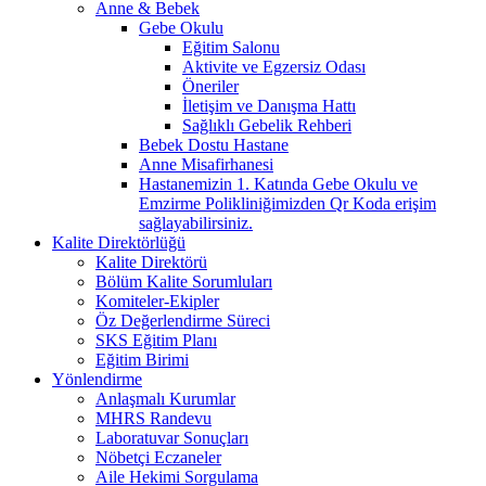
Anne & Bebek
Gebe Okulu
Eğitim Salonu
Aktivite ve Egzersiz Odası
Öneriler
İletişim ve Danışma Hattı
Sağlıklı Gebelik Rehberi
Bebek Dostu Hastane
Anne Misafirhanesi
Hastanemizin 1. Katında Gebe Okulu ve
Emzirme Polikliniğimizden Qr Koda erişim
sağlayabilirsiniz.
Kalite Direktörlüğü
Kalite Direktörü
Bölüm Kalite Sorumluları
Komiteler-Ekipler
Öz Değerlendirme Süreci
SKS Eğitim Planı
Eğitim Birimi
Yönlendirme
Anlaşmalı Kurumlar
MHRS Randevu
Laboratuvar Sonuçları
Nöbetçi Eczaneler
Aile Hekimi Sorgulama