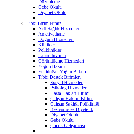
Düzenleme
Gebe Okulu
Diyabet Okulu
Tıbbi Birimlerimiz
Acil Sağlık Hizmetleri
Ameliyathane
Doğum Hizmetleri
Klinikler
Poliklinikler
Laboratuvarlar
Görüntüleme Hizmetleri
Yoğun Bakım
Yenidoğan Yoğun Bakım
Tıbbi Destek Birimleri
Sosyal Hizmetler
Psikolog Hizmetleri
Hasta Hakları Birimi
Çalışan Hakları Birimi
Çalışan Sağlığı Polikliniği
Beslenme ve Diyetetik
Diyabet Okuılu
Gebe Okulu
Çocuk Gelişimcisi