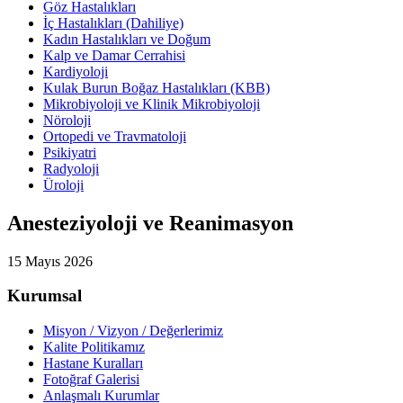
Göz Hastalıkları
İç Hastalıkları (Dahiliye)
Kadın Hastalıkları ve Doğum
Kalp ve Damar Cerrahisi
Kardiyoloji
Kulak Burun Boğaz Hastalıkları (KBB)
Mikrobiyoloji ve Klinik Mikrobiyoloji
Nöroloji
Ortopedi ve Travmatoloji
Psikiyatri
Radyoloji
Üroloji
Anesteziyoloji ve Reanimasyon
15 Mayıs 2026
Kurumsal
Misyon / Vizyon / Değerlerimiz
Kalite Politikamız
Hastane Kuralları
Fotoğraf Galerisi
Anlaşmalı Kurumlar