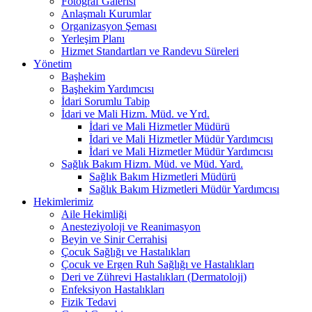
Fotoğraf Galerisi
Anlaşmalı Kurumlar
Organizasyon Şeması
Yerleşim Planı
Hizmet Standartları ve Randevu Süreleri
Yönetim
Başhekim
Başhekim Yardımcısı
İdari Sorumlu Tabip
İdari ve Mali Hizm. Müd. ve Yrd.
İdari ve Mali Hizmetler Müdürü
İdari ve Mali Hizmetler Müdür Yardımcısı
İdari ve Mali Hizmetler Müdür Yardımcısı
Sağlık Bakım Hizm. Müd. ve Müd. Yard.
Sağlık Bakım Hizmetleri Müdürü
Sağlık Bakım Hizmetleri Müdür Yardımcısı
Hekimlerimiz
Aile Hekimliği
Anesteziyoloji ve Reanimasyon
Beyin ve Sinir Cerrahisi
Çocuk Sağlığı ve Hastalıkları
Çocuk ve Ergen Ruh Sağlığı ve Hastalıkları
Deri ve Zührevi Hastalıkları (Dermatoloji)
Enfeksiyon Hastalıkları
Fizik Tedavi