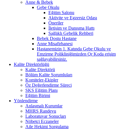
Anne & Bebek
Gebe Okulu
Eğitim Salonu
Aktivite ve Egzersiz Odası
Öneriler
İletişim ve Danışma Hattı
Sağlıklı Gebelik Rehberi
Bebek Dostu Hastane
Anne Misafirhanesi
Hastanemizin 1. Katında Gebe Okulu ve
Emzirme Polikliniğimizden Qr Koda erişim
sağlayabilirsiniz.
Kalite Direktörlüğü
Kalite Direktörü
Bölüm Kalite Sorumluları
Komiteler-Ekipler
Öz Değerlendirme Süreci
SKS Eğitim Planı
Eğitim Birimi
Yönlendirme
Anlaşmalı Kurumlar
MHRS Randevu
Laboratuvar Sonuçları
Nöbetçi Eczaneler
Aile Hekimi Sorgulama