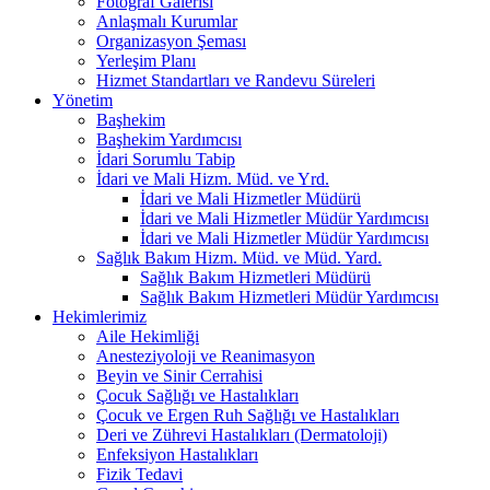
Fotoğraf Galerisi
Anlaşmalı Kurumlar
Organizasyon Şeması
Yerleşim Planı
Hizmet Standartları ve Randevu Süreleri
Yönetim
Başhekim
Başhekim Yardımcısı
İdari Sorumlu Tabip
İdari ve Mali Hizm. Müd. ve Yrd.
İdari ve Mali Hizmetler Müdürü
İdari ve Mali Hizmetler Müdür Yardımcısı
İdari ve Mali Hizmetler Müdür Yardımcısı
Sağlık Bakım Hizm. Müd. ve Müd. Yard.
Sağlık Bakım Hizmetleri Müdürü
Sağlık Bakım Hizmetleri Müdür Yardımcısı
Hekimlerimiz
Aile Hekimliği
Anesteziyoloji ve Reanimasyon
Beyin ve Sinir Cerrahisi
Çocuk Sağlığı ve Hastalıkları
Çocuk ve Ergen Ruh Sağlığı ve Hastalıkları
Deri ve Zührevi Hastalıkları (Dermatoloji)
Enfeksiyon Hastalıkları
Fizik Tedavi