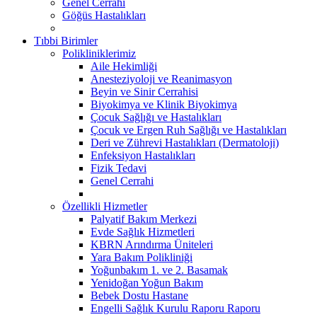
Genel Cerrahi
Göğüs Hastalıkları
Tıbbi Birimler
Polikliniklerimiz
Aile Hekimliği
Anesteziyoloji ve Reanimasyon
Beyin ve Sinir Cerrahisi
Biyokimya ve Klinik Biyokimya
Çocuk Sağlığı ve Hastalıkları
Çocuk ve Ergen Ruh Sağlığı ve Hastalıkları
Deri ve Zührevi Hastalıkları (Dermatoloji)
Enfeksiyon Hastalıkları
Fizik Tedavi
Genel Cerrahi
Özellikli Hizmetler
Palyatif Bakım Merkezi
Evde Sağlık Hizmetleri
KBRN Arındırma Üniteleri
Yara Bakım Polikliniği
Yoğunbakım 1. ve 2. Basamak
Yenidoğan Yoğun Bakım
Bebek Dostu Hastane
Engelli Sağlık Kurulu Raporu Raporu