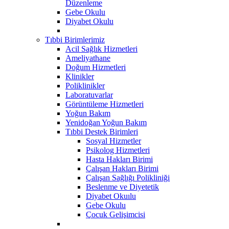
Düzenleme
Gebe Okulu
Diyabet Okulu
Tıbbi Birimlerimiz
Acil Sağlık Hizmetleri
Ameliyathane
Doğum Hizmetleri
Klinikler
Poliklinikler
Laboratuvarlar
Görüntüleme Hizmetleri
Yoğun Bakım
Yenidoğan Yoğun Bakım
Tıbbi Destek Birimleri
Sosyal Hizmetler
Psikolog Hizmetleri
Hasta Hakları Birimi
Çalışan Hakları Birimi
Çalışan Sağlığı Polikliniği
Beslenme ve Diyetetik
Diyabet Okuılu
Gebe Okulu
Çocuk Gelişimcisi