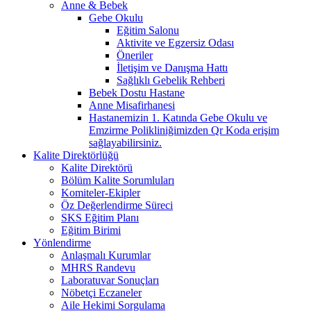
Anne & Bebek
Gebe Okulu
Eğitim Salonu
Aktivite ve Egzersiz Odası
Öneriler
İletişim ve Danışma Hattı
Sağlıklı Gebelik Rehberi
Bebek Dostu Hastane
Anne Misafirhanesi
Hastanemizin 1. Katında Gebe Okulu ve
Emzirme Polikliniğimizden Qr Koda erişim
sağlayabilirsiniz.
Kalite Direktörlüğü
Kalite Direktörü
Bölüm Kalite Sorumluları
Komiteler-Ekipler
Öz Değerlendirme Süreci
SKS Eğitim Planı
Eğitim Birimi
Yönlendirme
Anlaşmalı Kurumlar
MHRS Randevu
Laboratuvar Sonuçları
Nöbetçi Eczaneler
Aile Hekimi Sorgulama