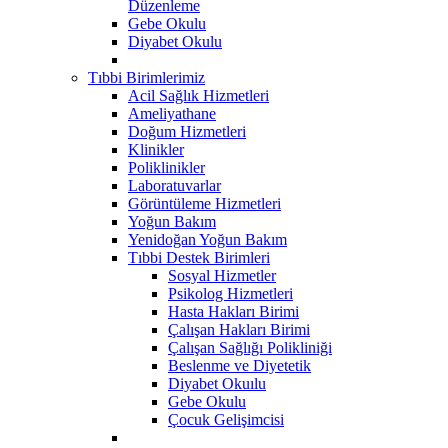
Düzenleme
Gebe Okulu
Diyabet Okulu
Tıbbi Birimlerimiz
Acil Sağlık Hizmetleri
Ameliyathane
Doğum Hizmetleri
Klinikler
Poliklinikler
Laboratuvarlar
Görüntüleme Hizmetleri
Yoğun Bakım
Yenidoğan Yoğun Bakım
Tıbbi Destek Birimleri
Sosyal Hizmetler
Psikolog Hizmetleri
Hasta Hakları Birimi
Çalışan Hakları Birimi
Çalışan Sağlığı Polikliniği
Beslenme ve Diyetetik
Diyabet Okuılu
Gebe Okulu
Çocuk Gelişimcisi