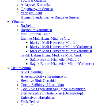
Fotoğraf Galerisi
Anlaşmalı Kurumlar
Organizasyon Şeması
Yerleşim Planı
Hizmet Standartları ve Randevu Süreleri
Yönetim
Başhekim
Başhekim Yardımcısı
İdari Sorumlu Tabip
İdari ve Mali Hizm. Müd. ve Yrd.
İdari ve Mali Hizmetler Müdürü
İdari ve Mali Hizmetler Müdür Yardımcısı
İdari ve Mali Hizmetler Müdür Yardımcısı
Sağlık Bakım Hizm. Müd. ve Müd. Yard.
Sağlık Bakım Hizmetleri Müdürü
Sağlık Bakım Hizmetleri Müdür Yardımcısı
Hekimlerimiz
Aile Hekimliği
Anesteziyoloji ve Reanimasyon
Beyin ve Sinir Cerrahisi
Çocuk Sağlığı ve Hastalıkları
Çocuk ve Ergen Ruh Sağlığı ve Hastalıkları
Deri ve Zührevi Hastalıkları (Dermatoloji)
Enfeksiyon Hastalıkları
Fizik Tedavi