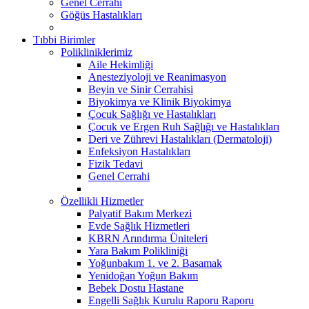
Genel Cerrahi
Göğüs Hastalıkları
Tıbbi Birimler
Polikliniklerimiz
Aile Hekimliği
Anesteziyoloji ve Reanimasyon
Beyin ve Sinir Cerrahisi
Biyokimya ve Klinik Biyokimya
Çocuk Sağlığı ve Hastalıkları
Çocuk ve Ergen Ruh Sağlığı ve Hastalıkları
Deri ve Zührevi Hastalıkları (Dermatoloji)
Enfeksiyon Hastalıkları
Fizik Tedavi
Genel Cerrahi
Özellikli Hizmetler
Palyatif Bakım Merkezi
Evde Sağlık Hizmetleri
KBRN Arındırma Üniteleri
Yara Bakım Polikliniği
Yoğunbakım 1. ve 2. Basamak
Yenidoğan Yoğun Bakım
Bebek Dostu Hastane
Engelli Sağlık Kurulu Raporu Raporu