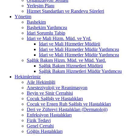
Organizasyon Şeması
Yerleşim Planı
Hizmet Standartları ve Randevu Süreleri
Yönetim
Başhekim
Başhekim Yardımcısı
İdari Sorumlu Tabip
İdari ve Mali Hizm. Müd. ve Yrd.
İdari ve Mali Hizmetler Müdürü
İdari ve Mali Hizmetler Müdür Yardımcısı
İdari ve Mali Hizmetler Müdür Yardımcısı
Sağlık Bakım Hizm. Müd. ve Müd. Yard.
Sağlık Bakım Hizmetleri Müdürü
Sağlık Bakım Hizmetleri Müdür Yardımcısı
Hekimlerimiz
Aile Hekimliği
Anesteziyoloji ve Reanimasyon
Beyin ve Sinir Cerrahisi
Çocuk Sağlığı ve Hastalıkları
Çocuk ve Ergen Ruh Sağlığı ve Hastalıkları
Deri ve Zührevi Hastalıkları (Dermatoloji)
Enfeksiyon Hastalıkları
Fizik Tedavi
Genel Cerrahi
Göğüs Hastalıkları