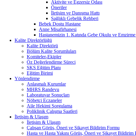
Aktivite ve Egzersiz Odası
Öneriler
İletişim ve Danışma Hattı
Sağlıklı Gebelik Rehberi
Bebek Dostu Hastane
Anne Misafirhanesi
Hastanemizin 1. Katında Gebe Okulu ve Emzirme Po
Kalite Direktörlüğü
Kalite Direktörü
Bölüm Kalite Sorumluları
Komiteler-Ekipler
Öz Değerlendirme Süreci
SKS Eğitim Planı
Eğitim Birimi
Yönlendirme
Anlaşmalı Kurumlar
MHRS Randevu
Laboratuvar Sonuçları
Nöbetçi Eczaneler
Aile Hekimi Sorgulama
Poliklinik Çalışma Saatleri
İletişim & Ulaşım
İletişim & Ulaşım
Çalışan Görüş, Öneri ve Şikayet Bildirim Formu
Hasta ve Hasta Yakını Görüş, Öneri ve Şikayet Bildirim