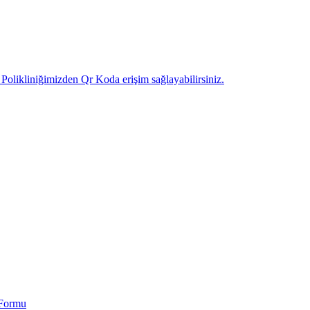
likliniğimizden Qr Koda erişim sağlayabilirsiniz.
 Formu