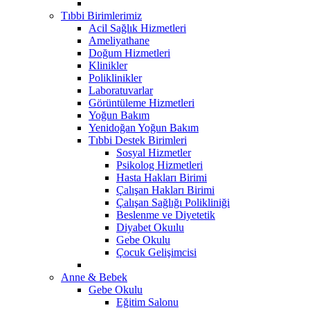
Tıbbi Birimlerimiz
Acil Sağlık Hizmetleri
Ameliyathane
Doğum Hizmetleri
Klinikler
Poliklinikler
Laboratuvarlar
Görüntüleme Hizmetleri
Yoğun Bakım
Yenidoğan Yoğun Bakım
Tıbbi Destek Birimleri
Sosyal Hizmetler
Psikolog Hizmetleri
Hasta Hakları Birimi
Çalışan Hakları Birimi
Çalışan Sağlığı Polikliniği
Beslenme ve Diyetetik
Diyabet Okuılu
Gebe Okulu
Çocuk Gelişimcisi
Anne & Bebek
Gebe Okulu
Eğitim Salonu