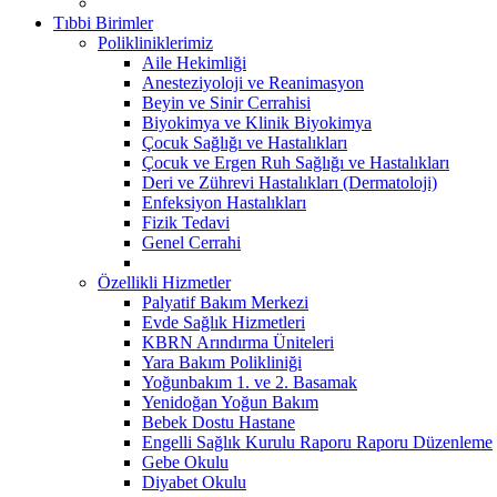
Tıbbi Birimler
Polikliniklerimiz
Aile Hekimliği
Anesteziyoloji ve Reanimasyon
Beyin ve Sinir Cerrahisi
Biyokimya ve Klinik Biyokimya
Çocuk Sağlığı ve Hastalıkları
Çocuk ve Ergen Ruh Sağlığı ve Hastalıkları
Deri ve Zührevi Hastalıkları (Dermatoloji)
Enfeksiyon Hastalıkları
Fizik Tedavi
Genel Cerrahi
Özellikli Hizmetler
Palyatif Bakım Merkezi
Evde Sağlık Hizmetleri
KBRN Arındırma Üniteleri
Yara Bakım Polikliniği
Yoğunbakım 1. ve 2. Basamak
Yenidoğan Yoğun Bakım
Bebek Dostu Hastane
Engelli Sağlık Kurulu Raporu Raporu Düzenleme
Gebe Okulu
Diyabet Okulu